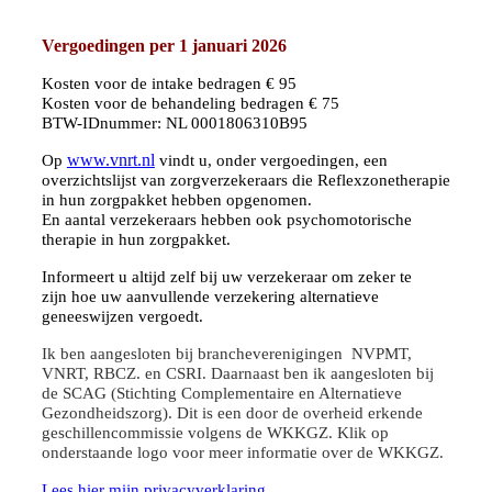
Vergoedingen per 1 januari 2026
Kosten voor de intake bedragen € 95
Kosten voor de behandeling bedragen € 75
BTW-IDnummer: NL 0001806310B95
www.vnrt.nl
Op
vindt u, onder vergoedingen, een
overzichtslijst van zorgverzekeraars die Reflexzonetherapie
in hun zorgpakket hebben opgenomen.
En aantal verzekeraars hebben ook psychomotorische
therapie in hun zorgpakket.
Informeert u altijd zelf bij uw verzekeraar om zeker te
zijn hoe uw aanvullende verzekering alternatieve
geneeswijzen vergoedt.
Ik ben aangesloten bij brancheverenigingen NVPMT,
VNRT, RBCZ. en CSRI.
Daarnaast ben ik aangesloten bij
de SCAG (Stichting Complementaire en Alternatieve
Gezondheidszorg). Dit is een door de overheid erkende
geschillencommissie volgens de WKKGZ. Klik op
onderstaande logo voor meer informatie over de WKKGZ.
Lees hier mijn privacyverklaring.